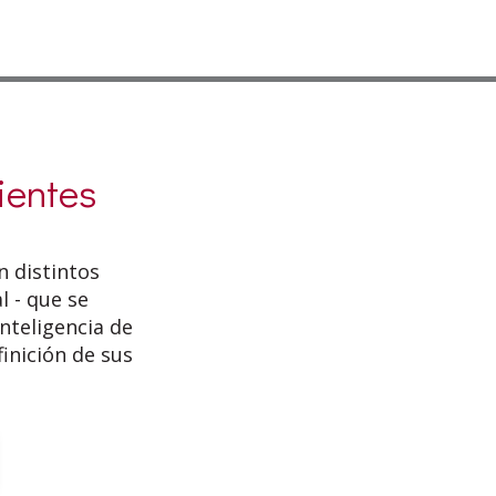
ientes
 distintos
l - que se
nteligencia de
finición de sus