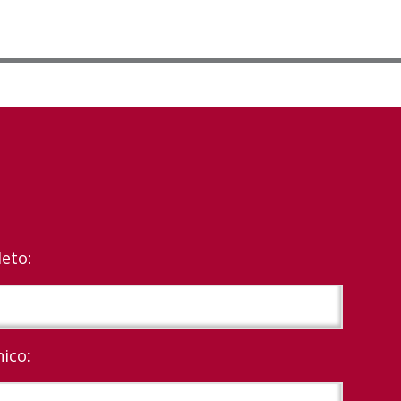
eto:
ico: