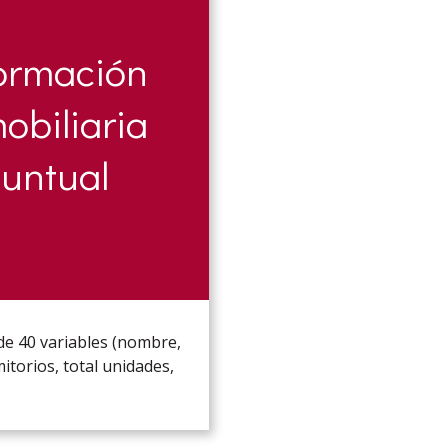
ormación
obiliaria
untual
de 40 variables (nombre,
itorios, total unidades,