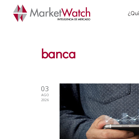
¿Qu
banca
03
AGO
2026