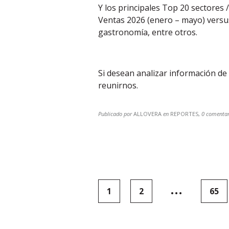
Y los principales Top 20 sectores 
Ventas 2026 (enero – mayo) versus
gastronomía, entre otros.
Si desean analizar información de
reunirnos.
Publicado por
ALLOVERA
en
REPORTES
,
0 comentar
Paginación
…
1
2
65
de
entradas