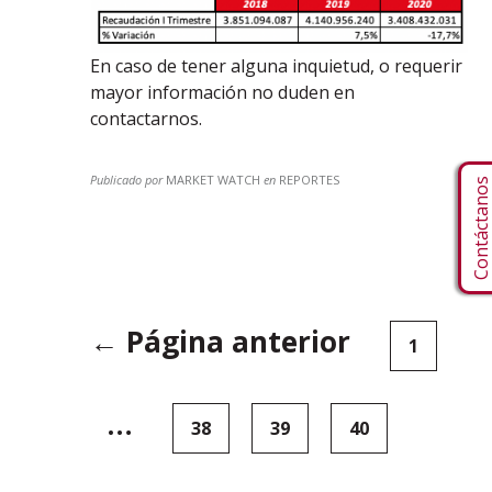
En caso de tener alguna inquietud, o requerir
mayor información no duden en
contactarnos.
Publicado por
MARKET WATCH
en
REPORTES
Contáctano
Paginación
← Página anterior
1
de
entradas
…
38
39
40