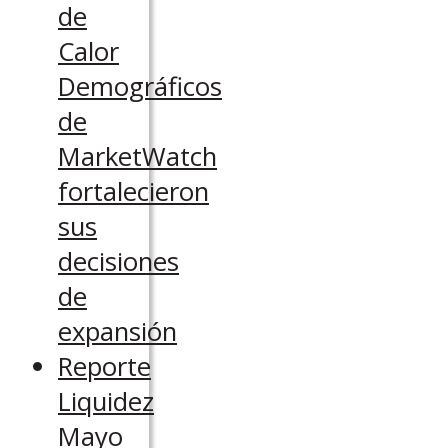
de
Calor
Demográficos
de
MarketWatch
fortalecieron
sus
decisiones
de
expansión
Reporte
Liquidez
Mayo