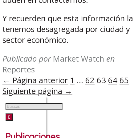
Y recuerden que esta información la
tenemos desagregada por ciudad y
sector económico.
Publicado por
Market Watch
en
Reportes
Paginación
← Página anterior
1
…
62
63
64
65
Siguiente página →
de
entradas
Publicaciones