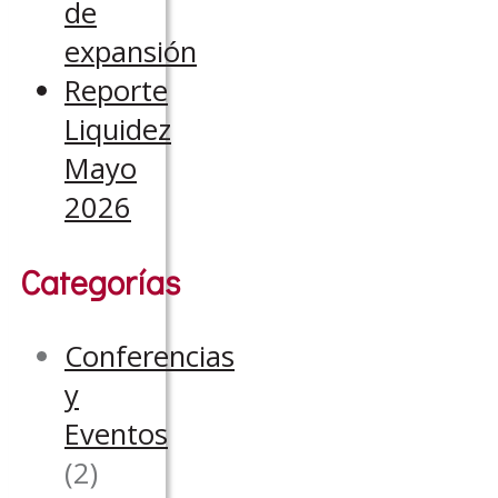
de
expansión
Reporte
Liquidez
Mayo
2026
Categorías
Conferencias
y
Eventos
(2)