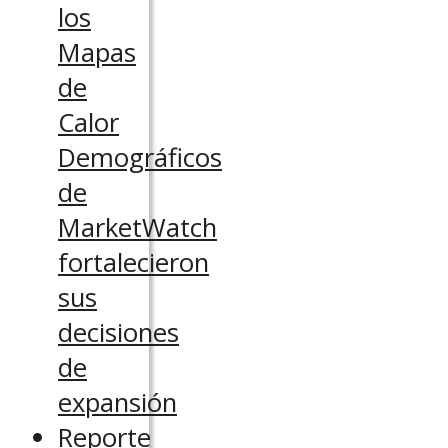
los
Mapas
de
Calor
Demográficos
de
MarketWatch
fortalecieron
sus
decisiones
de
expansión
Reporte