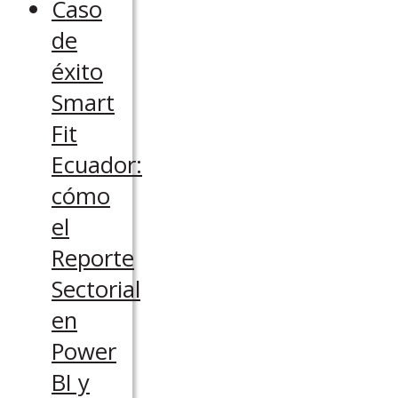
Caso
de
éxito
Smart
Fit
Ecuador:
cómo
el
Reporte
Sectorial
en
Power
BI y